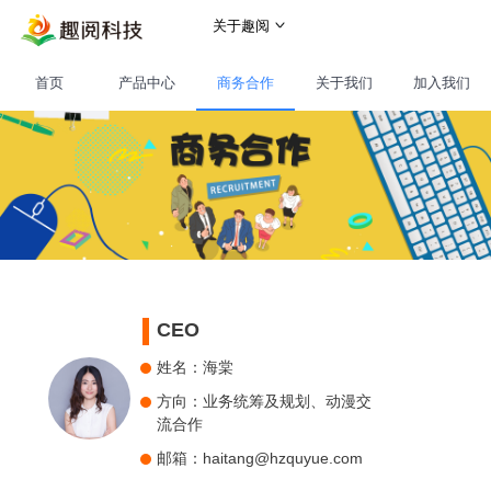
关于趣阅
首页
首页
产品中心
商务合作
关于我们
加入我们
产品中心
趣阅书城
商务合作
神起书城
关于我们
iciyuan书城
公司介绍
加入我们
CEO
品阅网
企业文化
姓名：海棠
方向：业务统筹及规划、动漫交
柚淘网
公司动态
流合作
趣阅有声
联系我们
邮箱：haitang@hzquyue.com