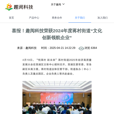
关于趣阅
首页
首页
产品中心
商务合作
关于我们
加入我们
产品中心
喜报！趣阅科技荣获2024年度蒋村街道“文化
趣阅书城
商务合作
创新领航企业”
神起书城
关于我们
来源：
趣阅科技
时间：
2025-04-21 14:22:29
浏览
6364
iciyuan书城
公司介绍
加入我们
品阅网
企业文化
柚淘网
公司动态
趣阅有声
联系我们